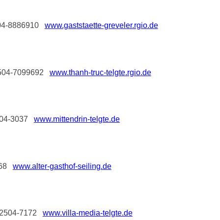
2504-8886910
www.gaststaette-greveler.rgio.de
 02504-7099692
www.thanh-truc-telgte.rgio.de
02504-3037
www.mittendrin-telgte.de
2268
www.alter-gasthof-seiling.de
n 02504-7172
www.villa-media-telgte.de