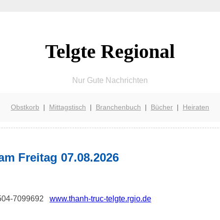
Telgte Regional
Nur Gute Nachrichten
Obstkorb
|
Mittagstisch
|
Branchenbuch
|
Bücher
|
Heiraten
am Freitag 07.08.2026
 02504-7099692
www.thanh-truc-telgte.rgio.de