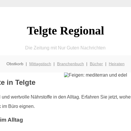
Telgte Regional
Die Zeitung mit Nur Guten Nachrichten
Obstkorb |
Mittagstisch
|
Branchenbuch
|
Bücher
|
Heiraten
e in Telgte
und wertvolle Nährstoffe in den Alltag. Erfahren Sie jetzt, wo
k im Büro eignen.
im Alltag