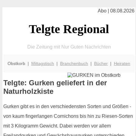
Abo | 08.08.2026
Telgte Regional
Die Zeitung mit Nur Guten Nachrichten
Obstkorb |
Mittagstisch
|
Branchenbuch
|
Bücher
|
Heiraten
Telgte: Gurken geliefert in der
Naturholzkiste
Gurken gibt es in den verschiedensten Sorten und Größen -
von kaum fingerlangen Cornichons bis hin zu Riesen-Sorten
mit 3 Kilogramm Gewicht. Dabei werden vor allem
Freilandgurken und Gewächshausgurken unterschieden.