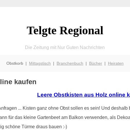
Telgte Regional
Die Zeitung mit Nur Guten Nachrichten
Obstkorb |
Mittagstisch
|
Branchenbuch
|
Bücher
|
Heiraten
nline kaufen
Leere Obstkisten aus Holz online 
ragen ... Kisten ganz ohne Obst sollen es sein! Und deshalb b
ann für das kleine Gartenbeet am Balkon verwenden, als Dekoa
tig schöne Türme draus bauen :-)