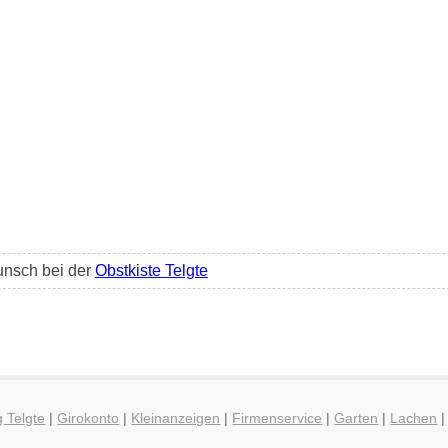
unsch bei der
Obstkiste Telgte
g Telgte
|
Girokonto
|
Kleinanzeigen
|
Firmenservice
|
Garten
|
Lachen