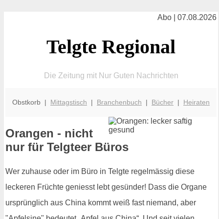
Abo | 07.08.2026
Telgte Regional
Die Zeitung mit Nur Guten Nachrichten
Obstkorb |
Mittagstisch
|
Branchenbuch
|
Bücher
|
Heiraten
Orangen - nicht
nur für Telgteer Büros
Wer zuhause oder im Büro in Telgte regelmässig diese
leckeren Früchte geniesst lebt gesünder! Dass die Organe
ursprünglich aus China kommt weiß fast niemand, aber
"Apfelsine" bedeutet „Apfel aus China“. Und seit vielen