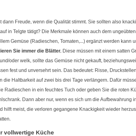
dann Freude, wenn die Qualität stimmt. Sie sollten also knacki
nkauf in Telgte tätigt? Die Merkmale können auch dem ungeübten
ollem Gemüse (Radieschen, Tomaten,...) ergänzt werden kann und
ieren Sie immer die Blätter.
Diese müssen mit einem satten Grü
und/oder welk, sollte das Gemüse nicht gekauft, beziehungswei
üssen fest und unversehrt sein. Das bedeutet: Risse, Druckstell
n die Haltbarkeit auf zwei bis drei Tage verlängern. Dafür müss
e Radieschen in ein feuchtes Tuch oder geben Sie die roten Kü
ühlschrank. Dann aber nur, wenn es sich um die Aufbewahrung i
hilft meist, die verloren gegangene Knackigkeit wieder herzustel
atten.
 vollwertige Küche