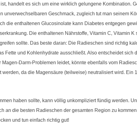
, handelt es sich um eine wirklich gelungene Kombination. Gen
en unverwechselbaren Geschmack, zugleich tut man seinem Kör
rch die enthaltenen Glucosinolate kann Diabetes entgegen gew
bserkrankung. Die enthaltenen Nährstoffe, Vitamin C, Vitamin 
eifen sollte. Das beste daran: Die Radieschen sind richtig k
s Fette und Kohlenhydrate ausschließt. Also entscheidet sich
nter Magen-Darm-Problemen leidet, könnte ebenfalls vom Radies
werden, da die Magensäure (teilweise) neutralisiert wird. Ein 1a
mmen haben sollte, kann völlig unkompliziert fündig werden. U
 an die besten Radieschen der gesamten Region zu kommen. D
en und tun einfach richtig gut!