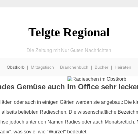
Telgte Regional
Die Zeitung mit Nur Guten Nachrichten
Obstkorb |
Mittagstisch
|
Branchenbuch
|
Bücher
|
Heiraten
ndes Gemüse auch im Office sehr lecke
lläden oder auch in einigen Gärten werden sie angebaut: Die kle
llseits beliebten Radieschen. Die wissenschaftliche Bezeichnu
hse jedoch unter den Namen Radies oder auch Monatsrettich. M
dix", was soviel wie "Wurzel" bedeutet.