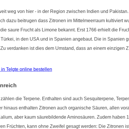
 weit weg von hier - in der Region zwischen Indien und Pakista
tlich dazu beitrugen dass Zitronen im Mittelmeerraum kultiviert 
 die saure Frucht als Limone bekannt. Erst 1766 erhielt die Fru
der Türkei, in den USA und in Spanien angebaut. Die in Spanien
. Zu verdanken ist dies dem Umstand, dass an einem einzigen Zi
o in Telgte online bestellen
nreich
ne zählen die Terpene. Enthalten sind auch Sesquiterpene, Terp
hinaus enthalten Zitronen auch organische Säuren, allen voran
Kalium, aber kaum säurebildende Aminosäuren. Zudem haben 1
ren Früchten, kann ohne Zweifel gesagt werden: Die Zitronen i