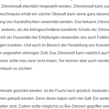
 Zitronensaft ebenfalls hergestellt werden. Zitronensaft kann z
eschmacks erhält ein solcher Obstsaft dann seine ganz besond
ung von Kandisfrüchten verwendet werden. Das bekannt Zitronat,
 anderes, als die kleingeschnittene kandierte Schale der Zitron
owohl als Hausmittel bei Erkältungen verwendet, wie auch Fettlö
gegen Insekten. Und auch im Bereich der Herstellung von Kosme
en angenehm zitronigen Duft. Das Zitronenöl kann natürlich a
trone sollte man zwar nicht essen. Sie können aber auch verar
enbaum zu züchten.
kmale geachtet werden. Ist die Frucht noch grünlich, bedeutet es
ronen gekauft werden. Denn diese haben sehr viel Saft. Ein weite
en sind. Zudem sollte möglichst zu Bio-Zitronen gegriffen wer