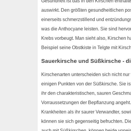
Gesundheit ist das in den Kirschen enthal
auswirkt. Den größten gesundheitlichen pos
einerseits schmerzstillend und entzündungs
was die Anthocyane leisten. Sie sind hervor
Krebs vorbeugt. Man sieht also, Kirschen 
Beispiel seine Obstkiste in Telgte mit Kirsch
Sauerkirsche und Süßkirsche - d
Kirschenarten unterscheiden sich nicht nu
einigen Punkten von der Süßkirsche. Sie is
ihr den charakteristischen, sauren Geschma
Vorraussetzungen der Bepflanzung angeht. 
Krankheiten als ihr saurer Verwandter, sow
können sie sich gegenseitig befruchten. Di
auch mit Süßkirschen, können beide voneina