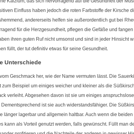
tene Kalzium, das sich hervorragend auf die Gesundheit der Mu
itiven Einfluss haben jedoch die roten Farbstoffe der Kirsche
hemmend, andererseits helfen sie außerordentlich gut bei Rheu
ragend für die Herzgesundheit, pflegen die Gefäße und fangen v
haben ihren guten Ruf nicht umsonst und sind in jeder Hinsich
en füllt, der tut definitiv etwas für seine Gesundheit.
ie Unterschiede
r vom Geschmack her, wie der Name vermuten lässt. Die Sauerkir
t zum Beispiel um einiges weicher und kleiner als die Süßkirsc
ck verleiht. Abgesehen davon ist sie um einiges anspruchslose
Dementsprechend ist sie auch widerstandsfähiger. Die Süßkirsc
ie länger lagerbar und allgemein haltbar. Auch wenn die beiden
es kann als Vorteil genutzt werden, falls gewünscht. Füllt man 
nder profitieren und die Nachteile der anderen in gewisser Hi